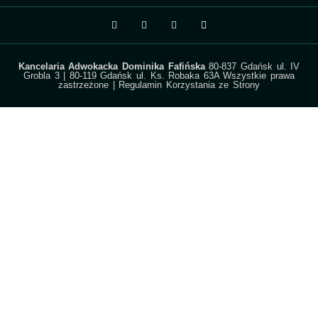
Kancelaria Adwokacka Dominika Fafińska
80-837 Gdańsk ul. IV
Grobla 3 | 80-119 Gdańsk ul. Ks. Robaka 63A Wszystkie prawa
zastrzeżone |
Regulamin Korzystania ze Strony